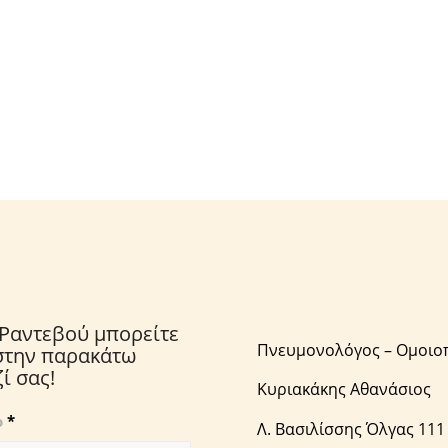
Ραντεβού μπορείτε
Πνευμονολόγος – Ομοιοπ
 στην παρακάτω
ί σας!
Κυριακάκης Αθανάσιος
ο
*
Λ. Βασιλίσσης Όλγας 11