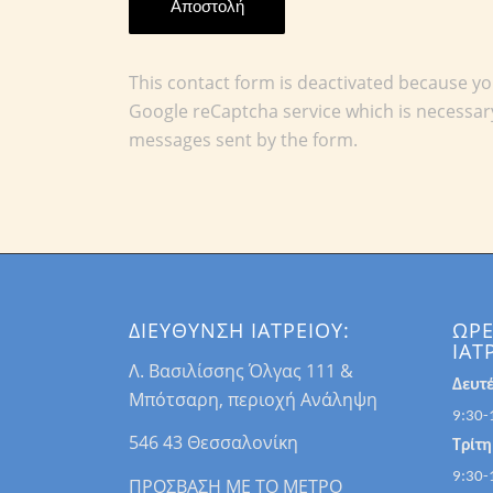
This contact form is deactivated because yo
Google reCaptcha service which is necessary
messages sent by the form.
ΔΙΕΥΘΥΝΣΗ ΙΑΤΡΕΙΟΥ:
ΩΡΕ
ΙΑΤ
Λ. Βασιλίσσης Όλγας 111 &
Δευτ
Μπότσαρη, περιοχή Ανάληψη
9:30-
546 43 Θεσσαλονίκη
Τρίτη
9:30-
ΠΡΟΣΒΑΣΗ ΜΕ ΤΟ ΜΕΤΡΟ