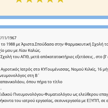
7/11/1967
 το 1988 με Άριστα.Σπούδασα στην Φαρμακευτική Σχολή τ
χίο μου με Λίαν Καλώς.
 Σχολή του ΑΠΘ, μετά απόκατατακτήριες εξετάσεις , στο β’ 
γροτικός Ιατρός στο ΚΥΓουμένισσας, Νομού Κιλκίς, 16 μήν
πνευμονολόγος στη Β΄
Παπανικολάου, όπου πήρα το τίτλο
.
 Ειδικού Πνευμονολόγου-Φυματιολόγου ως ελεύθερου επαγ
ήκοντα του ιατρού εργασίας, σεσυνεργασία με ΕΞΥΠΠ, σε ε