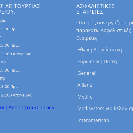
Σ ΛΕΙΤΟΥΡΓΙΑΣ
ΑΣΦΑΛΙΣΤΙΚΕΣ
ΡΕΙΟΥ:
ΕΤΑΙΡΕΙΕΣ:
έρα
:
Ο Ιατρός συνεργάζεται με
παρακάτω Ασφαλιστικές
13:30 Πρωί
Εταιρείες:
:
13:30 Πρωί
.Εθνική Ασφαλιστική
-21:00 Απόγευμα
.Ευρωπαικη Πίστη
τη:
13:30 Πρωί
.Generali
τη
:
.Allianz
13:30 Πρωί
-21:00 Απόγευμα
.Μetlife
τκή Απορρήτου/Cookies
.Μedisystem για Βελονισ
.Interamerican