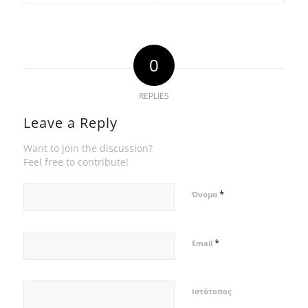
0
REPLIES
Leave a Reply
Want to join the discussion?
Feel free to contribute!
*
Όνομα
*
Email
Ιστότοπος