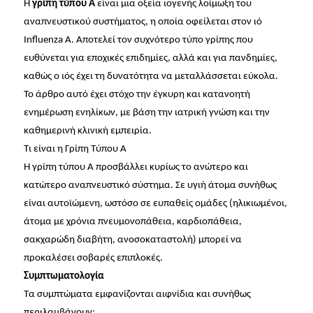
Η
γρίπη τύπου Α
είναι μια οξεία ιογενής λοίμωξη του
αναπνευστικού συστήματος, η οποία οφείλεται στον ιό
Influenza A. Αποτελεί τον συχνότερο τύπο γρίπης που
ευθύνεται για εποχικές επιδημίες, αλλά και για πανδημίες,
καθώς ο ιός έχει τη δυνατότητα να μεταλλάσσεται εύκολα.
Το άρθρο αυτό έχει στόχο την έγκυρη και κατανοητή
ενημέρωση ενηλίκων, με βάση την ιατρική γνώση και την
καθημερινή κλινική εμπειρία.
Τι είναι η Γρίπη Τύπου Α
Η γρίπη τύπου Α προσβάλλει κυρίως το ανώτερο και
κατώτερο αναπνευστικό σύστημα. Σε υγιή άτομα συνήθως
είναι αυτοϊώμενη, ωστόσο σε ευπαθείς ομάδες (ηλικιωμένοι,
άτομα με χρόνια πνευμονοπάθεια, καρδιοπάθεια,
σακχαρώδη διαβήτη, ανοσοκαταστολή) μπορεί να
προκαλέσει σοβαρές επιπλοκές.
Συμπτωματολογία
Τα συμπτώματα εμφανίζονται αιφνίδια και συνήθως
περιλαμβάνουν: