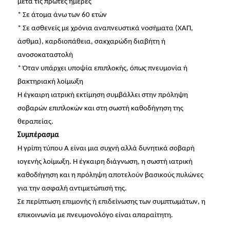
μετά τις πρώτες ημέρες
* Σε άτομα άνω των 60 ετών
* Σε ασθενείς με χρόνια αναπνευστικά νοσήματα (ΧΑΠ,
άσθμα), καρδιοπάθεια, σακχαρώδη διαβήτη ή
ανοσοκαταστολή
* Όταν υπάρχει υποψία επιπλοκής, όπως πνευμονία ή
βακτηριακή λοίμωξη
Η έγκαιρη ιατρική εκτίμηση συμβάλλει στην πρόληψη
σοβαρών επιπλοκών και στη σωστή καθοδήγηση της
θεραπείας.
Συμπέρασμα
Η γρίπη τύπου Α είναι μια συχνή αλλά δυνητικά σοβαρή
ιογενής λοίμωξη. Η έγκαιρη διάγνωση, η σωστή ιατρική
καθοδήγηση και η πρόληψη αποτελούν βασικούς πυλώνες
για την ασφαλή αντιμετώπισή της.
Σε περίπτωση επιμονής ή επιδείνωσης των συμπτωμάτων, η
επικοινωνία με πνευμονολόγο είναι απαραίτητη.