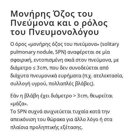
Μονήρης Όζος του
Πνεύμονα και ο ρόλος
του Πνευμονολόγου
Ο όρος «μονήρης όζος του πνεύμονα» (solitary
pulmonary nodule, SPN) αναφέρεται σε μία
σφαιρική, εντοπισμένη σκιά στον πνεύμονα, με
διάμετρο ≤ 3 cm, που δεν συνοδεύεται από
διάχυτα πνευμονικά ευρήματα (π.χ. ατελεκτασία,
συλλογή υγρού, πολλαπλές βλάβες).
Εάν η βλάβη έχει διάμετρο > 3 cm, θεωρείται
«μάζα».
Το SPN συχνά ανιχνεύεται τυχαία κατά την
απεικόνιση του θώρακα για άλλο λόγο ή στα
πλαίσια προληπτικής εξέτασης.