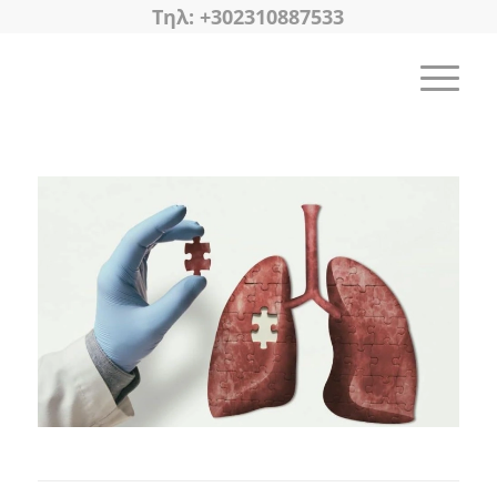
Tηλ: +302310887533