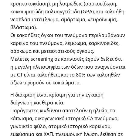
κρυπτοκοκκίαση), μη λοιμώδεις (σαρκοείδωση,
κοκκιωματώδη πολυαγγειίτιδα (GPA), και καλοήθη
νεοπλάσματα (ίνωμα, αμάρτωμα, νευροΐνωμα,
βλάστωμα).
Οι κακοήθεις όγκοι του πνεύμονα περιλαμβάνουν
καρκίνο του πνεύμονα, λέμφωμα, καρκινοειδές,
σάρκωμα και μεταστατικούς όγκους.
Μελέτες screening σε καπνιστές έχουν δείξει ότι
η μεγάλη πλειοψηφία των όζων που ανιχνεύονται
με CT είναι καλοήθεις και το 80% των καλοηθών
όζων αφορούν σε κοκκιώματα.
Η διάκριση είναι κρίσιμη για την έγκαιρη
διάγνωση και θεραπεία.
Παράγοντες κινδύνου αποτελούν η ηλικία, το
κάπνισμα, οικογενειακό ιστορικό CA πνεύμονα,
γυναικείο φύλο, ατομικό ιστορικό καρκίνου,
εμφύσημα και ΧΑΠ, πνευμονική ίνωση, έκθεση σε